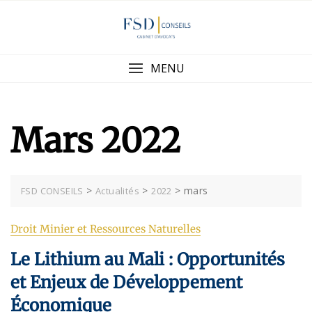
Skip
to
content
MENU
Mars 2022
>
>
>
mars
FSD CONSEILS
Actualités
2022
Droit Minier et Ressources Naturelles
Le Lithium au Mali : Opportunités
et Enjeux de Développement
Économique